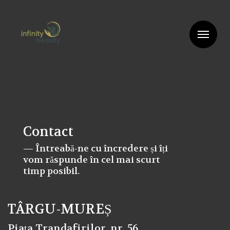
Me
Contact
— Întreabă-ne cu încredere și îți
vom răspunde în cel mai scurt
timp posibil.
TÂRGU-MUREȘ
Piața Trandafirilor, nr. 56